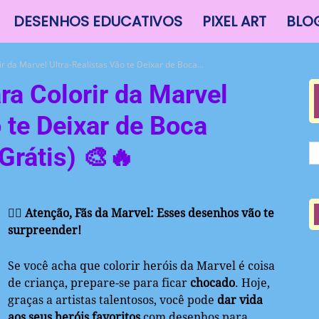
DESENHOS EDUCATIVOS
PIXEL ART
BLO
 da Marvel Ultra-Realistas Vão te Deixar de Boca...
a Colorir da Marvel
 te Deixar de Boca
Grátis) 🎨🔥
🦸‍♂️ Atenção, Fãs da Marvel: Esses desenhos vão te
surpreender!
Se você acha que colorir heróis da Marvel é coisa
de criança, prepare-se para ficar
chocado
. Hoje,
graças a artistas talentosos, você pode
dar vida
aos seus heróis favoritos
com desenhos para