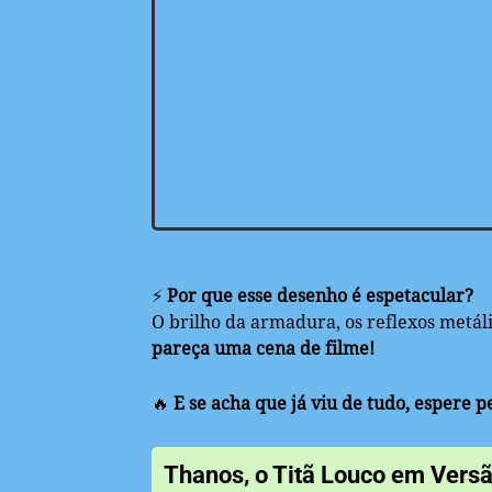
⚡
Por que esse desenho é espetacular?
O brilho da armadura, os reflexos metál
pareça uma cena de filme!
🔥
E se acha que já viu de tudo, espere 
Thanos, o Titã Louco em Versã