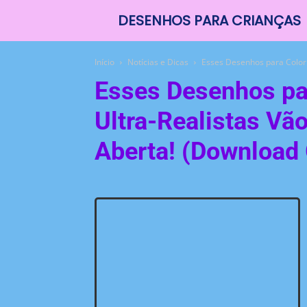
DESENHOS PARA CRIANÇAS
Desenhos
Para
Início
Notícias e Dicas
Esses Desenhos para Colorir
Esses Desenhos par
Colorir
Ultra-Realistas Vão
Aberta! (Download 