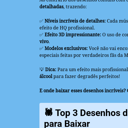
detalhadas
, trazendo:
✅
Níveis incríveis de detalhes:
Cada músc
efeito de HQ profissional.
✅
Efeito 3D impressionante:
O uso de co
vivo
.
✅
Modelos exclusivos:
Você não vai encon
especiais feitas por verdadeiros fãs da 
💡
Dica:
Para um efeito mais profissional
álcool
para fazer degradês perfeitos!
E onde baixar esses desenhos incríveis?
🕷️ Top 3 Desenhos d
para Baixar