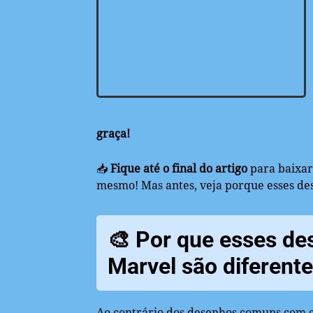
graça!
📥
Fique até o final do artigo
para baixar 
mesmo! Mas antes, veja porque esses de
🎨 Por que esses de
Marvel são diferent
Ao contrário dos desenhos comuns com c