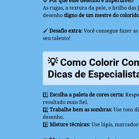
💀
Por que esse desenho é imperdível?
As rugas, a textura da pele, o brilho das
desenho
digno de um mestre do colorido
🖌️
Desafio extra:
Você consegue fazer as 
seu talento!
💡 Como Colorir Com
Dicas de Especialist
1️⃣
Escolha a paleta de cores certa:
Respei
resultado mais fiel.
2️⃣
Trabalhe bem as sombras:
Use tons d
desenho.
3️⃣
Misture técnicas:
Use lápis, marcadores