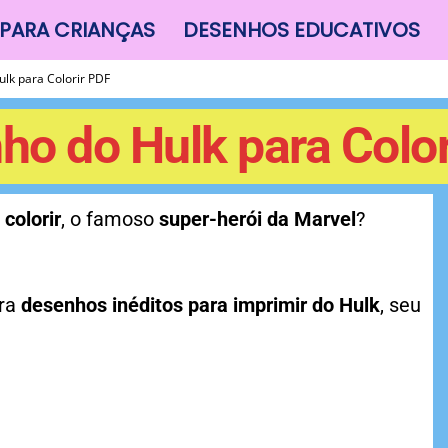
PARA CRIANÇAS
DESENHOS EDUCATIVOS
lk para Colorir PDF
ho do Hulk para Color
colorir
, o famoso
super-herói da Marvel
?
bra
desenhos inéditos para imprimir do Hulk
, seu