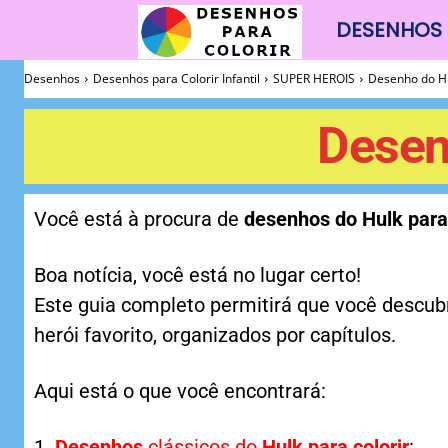
DESENHOS 
Desenhos
Desenhos
Desenhos para Colorir Infantil
SUPER HEROIS
Desenho do Hu
Para
Desen
Colorir
Você está à procura de
desenhos do Hulk para 
Boa notícia, você está no lugar certo!
Este guia completo permitirá que você descu
herói favorito, organizados por capítulos.
Aqui está o que você encontrará:
Desenhos
clássicos do
Hulk para colorir
: