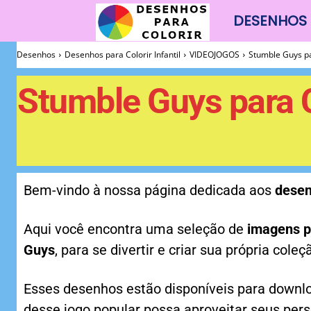
DESENHOS 
Desenhos
Desenhos
Desenhos para Colorir Infantil
VIDEOJOGOS
Stumble Guys pa
Para
Stumble Guys para C
Colorir
Bem-vindo à nossa página dedicada aos
desen
Aqui você encontra uma seleção de
imagens p
Guys
, para se divertir e criar sua própria coleç
Esses desenhos estão disponíveis para downlo
desse jogo popular possa aproveitar seus pers