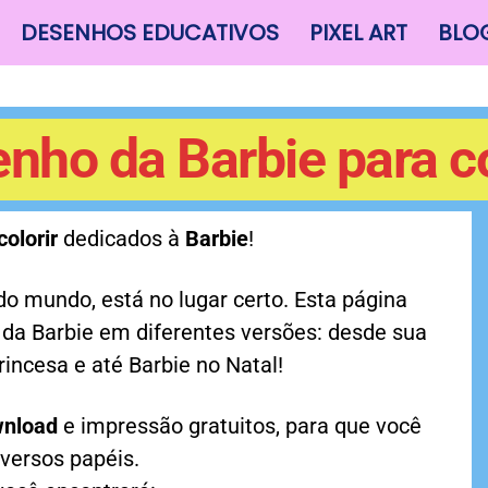
DESENHOS EDUCATIVOS
PIXEL ART
BLO
nho da Barbie para co
olorir
dedicados à
Barbie
!
mundo, está no lugar certo. Esta página
 da Barbie em diferentes versões: desde sua
rincesa e até Barbie no Natal!
wnload
e impressão gratuitos, para que você
iversos papéis.