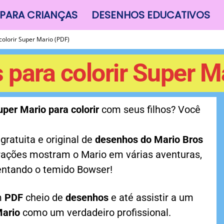
PARA CRIANÇAS
DESENHOS EDUCATIVOS
olorir Super Mario (PDF)
para colorir Super M
uper Mario para colorir
com seus filhos? Você
gratuita e original de
desenhos do Mario Bros
trações mostram o Mario em várias aventuras,
rentando o temido Bowser!
m
PDF
cheio de
desenhos
e até assistir a um
Mario
como um verdadeiro profissional.