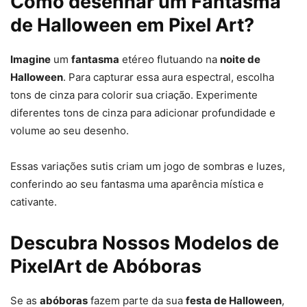
Como desenhar um Fantasma
de Halloween em Pixel Art?
Imagine
um
fantasma
etéreo flutuando na
noite de
Halloween
. Para capturar essa aura espectral, escolha
tons de cinza para colorir sua criação. Experimente
abobora de halloween pixel
diferentes tons de cinza para adicionar profundidade e
volume ao seu desenho.
Essas variações sutis criam um jogo de sombras e luzes,
conferindo ao seu fantasma uma aparência mística e
cativante.
Descubra Nossos Modelos de
PixelArt de Abóboras
halloween pixel
Se as
abóboras
fazem parte da sua
festa de Halloween
,